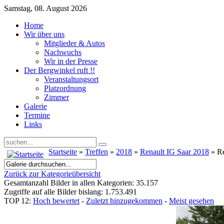
Samstag, 08. August 2026
Home
Wir über uns
Mitglieder & Autos
Nachwuchs
Wir in der Presse
Der Bergwinkel ruft !!
Veranstaltungsort
Platzordnung
Zimmer
Galerie
Termine
Links
Startseite
»
Treffen
»
2018
»
Renault IG Saar 2018
» Re
Zurück zur Kategorieübersicht
Gesamtanzahl Bilder in allen Kategorien: 35.157
Zugriffe auf alle Bilder bislang: 1.753.491
TOP 12:
Hoch bewertet
-
Zuletzt hinzugekommen
-
Meist gesehen