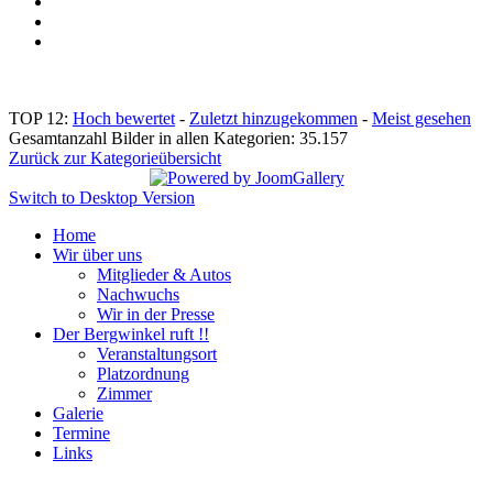
TOP 12:
Hoch bewertet
-
Zuletzt hinzugekommen
-
Meist gesehen
Gesamtanzahl Bilder in allen Kategorien: 35.157
Zurück zur Kategorieübersicht
Switch to Desktop Version
Home
Wir über uns
Mitglieder & Autos
Nachwuchs
Wir in der Presse
Der Bergwinkel ruft !!
Veranstaltungsort
Platzordnung
Zimmer
Galerie
Termine
Links