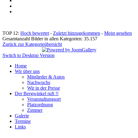
TOP 12:
Hoch bewertet
-
Zuletzt hinzugekommen
-
Meist gesehen
Gesamtanzahl Bilder in allen Kategorien: 35.157
Zurück zur Kategorieübersicht
Switch to Desktop Version
Home
Wir über uns
Mitglieder & Autos
Nachwuchs
Wir in der Presse
Der Bergwinkel ruft !!
Veranstaltungsort
Platzordnung
Zimmer
Galerie
Termine
Links