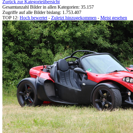
Zurück zur Kategorieübersicht
Gesamtanzahl Bilder in allen Kategorien: 35.157
Zugriffe auf alle Bilder bislang: 1.753.407
TOP 12:
Hoch bewertet
-
Zuletzt hinzugekommen
-
Meist gesehen