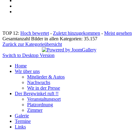
TOP 12:
Hoch bewertet
-
Zuletzt hinzugekommen
-
Meist gesehen
Gesamtanzahl Bilder in allen Kategorien: 35.157
Zurück zur Kategorieübersicht
Switch to Desktop Version
Home
Wir über uns
Mitglieder & Autos
Nachwuchs
Wir in der Presse
Der Bergwinkel ruft !!
Veranstaltungsort
Platzordnung
Zimmer
Galerie
Termine
Links