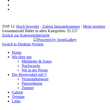
TOP 12:
Hoch bewertet
-
Zuletzt hinzugekommen
-
Meist gesehen
Gesamtanzahl Bilder in allen Kategorien: 35.157
Zurück zur Kategorieübersicht
Switch to Desktop Version
Home
Wir über uns
Mitglieder & Autos
Nachwuchs
Wir in der Presse
Der Bergwinkel ruft !!
Veranstaltungsort
Platzordnung
Zimmer
Galerie
Termine
Links