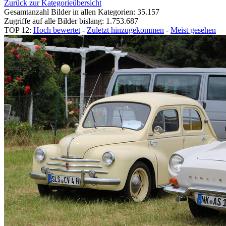
Zurück zur Kategorieübersicht
Gesamtanzahl Bilder in allen Kategorien: 35.157
Zugriffe auf alle Bilder bislang: 1.753.687
TOP 12:
Hoch bewertet
-
Zuletzt hinzugekommen
-
Meist gesehen