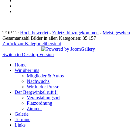
TOP 12:
Hoch bewertet
-
Zuletzt hinzugekommen
-
Meist gesehen
Gesamtanzahl Bilder in allen Kategorien: 35.157
Zurück zur Kategorieübersicht
Switch to Desktop Version
Home
Wir über uns
Mitglieder & Autos
Nachwuchs
Wir in der Presse
Der Bergwinkel ruft !!
Veranstaltungsort
Platzordnung
Zimmer
Galerie
Termine
Links