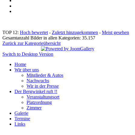
TOP 12:
Hoch bewertet
-
Zuletzt hinzugekommen
-
Meist gesehen
Gesamtanzahl Bilder in allen Kategorien: 35.157
Zurück zur Kategorieübersicht
Switch to Desktop Version
Home
Wir über uns
Mitglieder & Autos
Nachwuchs
Wir in der Presse
Der Bergwinkel ruft !!
Veranstaltungsort
Platzordnung
Zimmer
Galerie
Termine
Links