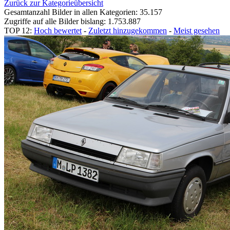
Zurück zur Kategorieübersicht
Gesamtanzahl Bilder in allen Kategorien: 35.157
Zugriffe auf alle Bilder bislang: 1.753.887
TOP 12:
Hoch bewertet
-
Zuletzt hinzugekommen
-
Meist gesehen