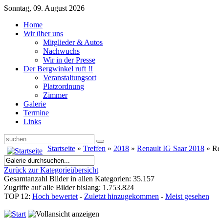
Sonntag, 09. August 2026
Home
Wir über uns
Mitglieder & Autos
Nachwuchs
Wir in der Presse
Der Bergwinkel ruft !!
Veranstaltungsort
Platzordnung
Zimmer
Galerie
Termine
Links
Startseite
»
Treffen
»
2018
»
Renault IG Saar 2018
» Re
Zurück zur Kategorieübersicht
Gesamtanzahl Bilder in allen Kategorien: 35.157
Zugriffe auf alle Bilder bislang: 1.753.824
TOP 12:
Hoch bewertet
-
Zuletzt hinzugekommen
-
Meist gesehen