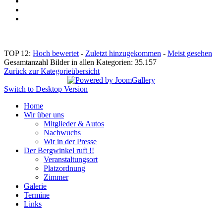
TOP 12:
Hoch bewertet
-
Zuletzt hinzugekommen
-
Meist gesehen
Gesamtanzahl Bilder in allen Kategorien: 35.157
Zurück zur Kategorieübersicht
Switch to Desktop Version
Home
Wir über uns
Mitglieder & Autos
Nachwuchs
Wir in der Presse
Der Bergwinkel ruft !!
Veranstaltungsort
Platzordnung
Zimmer
Galerie
Termine
Links