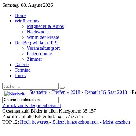
Samstag, 08. August 2026
Home
Wir über uns
Mitglieder & Autos
Nachwuchs
Wir in der Presse
Der Bergwinkel ruft !!
Veranstaltungsort
Platzordnung
Zimmer
Galerie
Termine
Links
Startseite
»
Treffen
»
2018
»
Renault IG Saar 2018
» Re
Zurück zur Kategorieübersicht
Gesamtanzahl Bilder in allen Kategorien: 35.157
Zugriffe auf alle Bilder bislang: 1.753.545
TOP 12:
Hoch bewertet
-
Zuletzt hinzugekommen
-
Meist gesehen