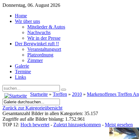
Donnerstag, 06. August 2026
Home
Wir über uns
Mitglieder & Autos
Nachwuchs
Wir in der Presse
Der Bergwinkel ruft !!
Veranstaltungsort
Platzordnung
Zimmer
Galerie
Termine
Links
Startseite
»
Treffen
»
2010
»
Markenoffenes Treffen A
Zurück zur Kategorieübersicht
Gesamtanzahl Bilder in allen Kategorien: 35.157
Zugriffe auf alle Bilder bislang: 1.752.961
TOP 12:
Hoch bewertet
-
Zuletzt hinzugekommen
-
Meist gesehen