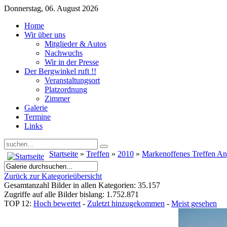
Donnerstag, 06. August 2026
Home
Wir über uns
Mitglieder & Autos
Nachwuchs
Wir in der Presse
Der Bergwinkel ruft !!
Veranstaltungsort
Platzordnung
Zimmer
Galerie
Termine
Links
Startseite
»
Treffen
»
2010
»
Markenoffenes Treffen A
Zurück zur Kategorieübersicht
Gesamtanzahl Bilder in allen Kategorien: 35.157
Zugriffe auf alle Bilder bislang: 1.752.871
TOP 12:
Hoch bewertet
-
Zuletzt hinzugekommen
-
Meist gesehen