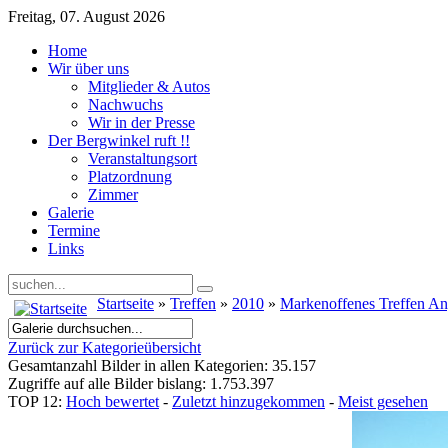
Freitag, 07. August 2026
Home
Wir über uns
Mitglieder & Autos
Nachwuchs
Wir in der Presse
Der Bergwinkel ruft !!
Veranstaltungsort
Platzordnung
Zimmer
Galerie
Termine
Links
Startseite
»
Treffen
»
2010
»
Markenoffenes Treffen A
Zurück zur Kategorieübersicht
Gesamtanzahl Bilder in allen Kategorien: 35.157
Zugriffe auf alle Bilder bislang: 1.753.397
TOP 12:
Hoch bewertet
-
Zuletzt hinzugekommen
-
Meist gesehen