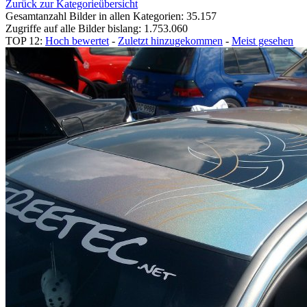
Zurück zur Kategorieübersicht
Gesamtanzahl Bilder in allen Kategorien: 35.157
Zugriffe auf alle Bilder bislang: 1.753.060
TOP 12:
Hoch bewertet
-
Zuletzt hinzugekommen
-
Meist gesehen