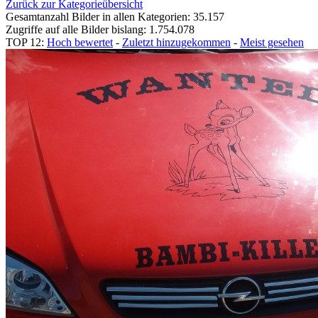
Zurück zur Kategorieübersicht
Gesamtanzahl Bilder in allen Kategorien: 35.157
Zugriffe auf alle Bilder bislang: 1.754.078
TOP 12:
Hoch bewertet
-
Zuletzt hinzugekommen
-
Meist gesehen