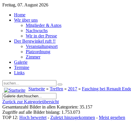
Freitag, 07. August 2026
Home
Wir über uns
Mitglieder & Autos
Nachwuchs
Wir in der Presse
Der Bergwinkel ruft !!
Veranstaltungsort
Platzordnung
Zimmer
Galerie
Termine
Links
Startseite
»
Treffen
»
2017
»
Fasching bei Renault End
Zurück zur Kategorieübersicht
Gesamtanzahl Bilder in allen Kategorien: 35.157
Zugriffe auf alle Bilder bislang: 1.753.073
TOP 12:
Hoch bewertet
-
Zuletzt hinzugekommen
-
Meist gesehen