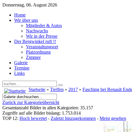
Donnerstag, 06. August 2026
Home
Wir über uns
Mitglieder & Autos
Nachwuchs
Wir in der Presse
Der Bergwinkel ruft !!
Veranstaltungsort
Platzordnung
Zimmer
Galerie
Termine
Links
Startseite
»
Treffen
»
2017
»
Fasching bei Renault End
Zurück zur Kategorieübersicht
Gesamtanzahl Bilder in allen Kategorien: 35.157
Zugriffe auf alle Bilder bislang: 1.753.014
TOP 12:
Hoch bewertet
-
Zuletzt hinzugekommen
-
Meist gesehen