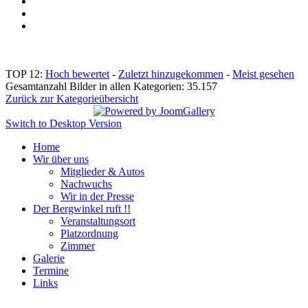
TOP 12:
Hoch bewertet
-
Zuletzt hinzugekommen
-
Meist gesehen
Gesamtanzahl Bilder in allen Kategorien: 35.157
Zurück zur Kategorieübersicht
Switch to Desktop Version
Home
Wir über uns
Mitglieder & Autos
Nachwuchs
Wir in der Presse
Der Bergwinkel ruft !!
Veranstaltungsort
Platzordnung
Zimmer
Galerie
Termine
Links