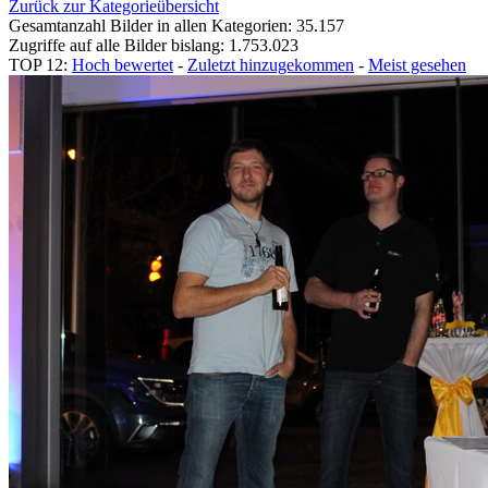
Zurück zur Kategorieübersicht
Gesamtanzahl Bilder in allen Kategorien: 35.157
Zugriffe auf alle Bilder bislang: 1.753.023
TOP 12:
Hoch bewertet
-
Zuletzt hinzugekommen
-
Meist gesehen