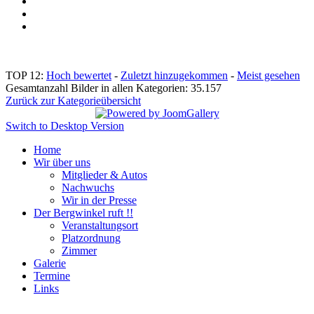
TOP 12:
Hoch bewertet
-
Zuletzt hinzugekommen
-
Meist gesehen
Gesamtanzahl Bilder in allen Kategorien: 35.157
Zurück zur Kategorieübersicht
Switch to Desktop Version
Home
Wir über uns
Mitglieder & Autos
Nachwuchs
Wir in der Presse
Der Bergwinkel ruft !!
Veranstaltungsort
Platzordnung
Zimmer
Galerie
Termine
Links