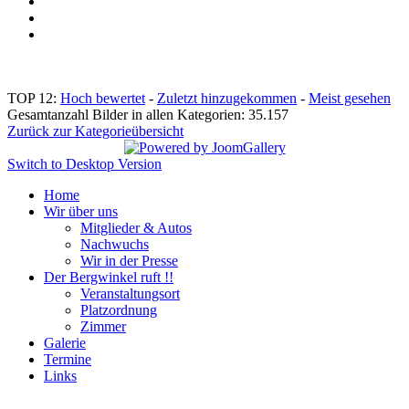
TOP 12:
Hoch bewertet
-
Zuletzt hinzugekommen
-
Meist gesehen
Gesamtanzahl Bilder in allen Kategorien: 35.157
Zurück zur Kategorieübersicht
Switch to Desktop Version
Home
Wir über uns
Mitglieder & Autos
Nachwuchs
Wir in der Presse
Der Bergwinkel ruft !!
Veranstaltungsort
Platzordnung
Zimmer
Galerie
Termine
Links