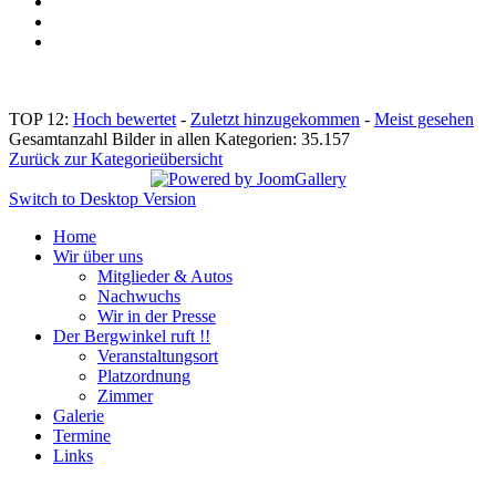
TOP 12:
Hoch bewertet
-
Zuletzt hinzugekommen
-
Meist gesehen
Gesamtanzahl Bilder in allen Kategorien: 35.157
Zurück zur Kategorieübersicht
Switch to Desktop Version
Home
Wir über uns
Mitglieder & Autos
Nachwuchs
Wir in der Presse
Der Bergwinkel ruft !!
Veranstaltungsort
Platzordnung
Zimmer
Galerie
Termine
Links