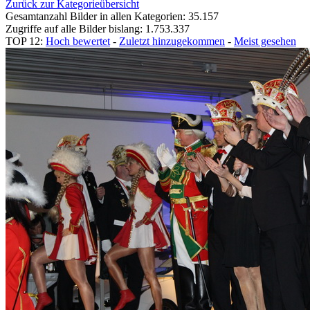
Zurück zur Kategorieübersicht
Gesamtanzahl Bilder in allen Kategorien: 35.157
Zugriffe auf alle Bilder bislang: 1.753.337
TOP 12:
Hoch bewertet
-
Zuletzt hinzugekommen
-
Meist gesehen