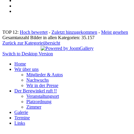
TOP 12:
Hoch bewertet
-
Zuletzt hinzugekommen
-
Meist gesehen
Gesamtanzahl Bilder in allen Kategorien: 35.157
Zurück zur Kategorieübersicht
Switch to Desktop Version
Home
Wir über uns
Mitglieder & Autos
Nachwuchs
Wir in der Presse
Der Bergwinkel ruft !!
Veranstaltungsort
Platzordnung
Zimmer
Galerie
Termine
Links