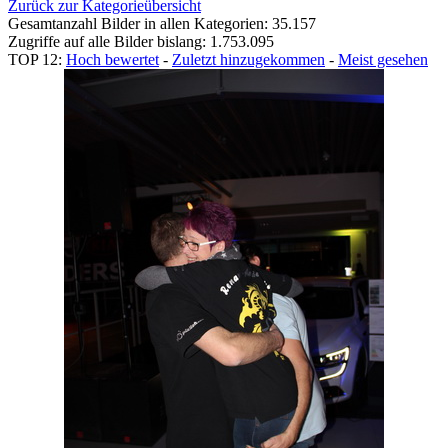
Zurück zur Kategorieübersicht
Gesamtanzahl Bilder in allen Kategorien: 35.157
Zugriffe auf alle Bilder bislang: 1.753.095
TOP 12:
Hoch bewertet
-
Zuletzt hinzugekommen
-
Meist gesehen