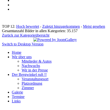
TOP 12:
Hoch bewertet
-
Zuletzt hinzugekommen
-
Meist gesehen
Gesamtanzahl Bilder in allen Kategorien: 35.157
Zurück zur Kategorieübersicht
Switch to Desktop Version
Home
Wir über uns
Mitglieder & Autos
Nachwuchs
Wir in der Presse
Der Bergwinkel ruft !!
Veranstaltungsort
Platzordnung
Zimmer
Galerie
Termine
Links