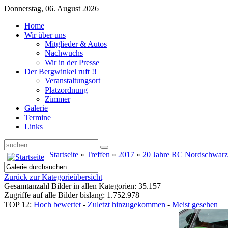
Donnerstag, 06. August 2026
Home
Wir über uns
Mitglieder & Autos
Nachwuchs
Wir in der Presse
Der Bergwinkel ruft !!
Veranstaltungsort
Platzordnung
Zimmer
Galerie
Termine
Links
Startseite
»
Treffen
»
2017
»
20 Jahre RC Nordschwar
Zurück zur Kategorieübersicht
Gesamtanzahl Bilder in allen Kategorien: 35.157
Zugriffe auf alle Bilder bislang: 1.752.978
TOP 12:
Hoch bewertet
-
Zuletzt hinzugekommen
-
Meist gesehen