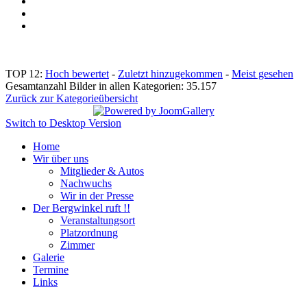
TOP 12:
Hoch bewertet
-
Zuletzt hinzugekommen
-
Meist gesehen
Gesamtanzahl Bilder in allen Kategorien: 35.157
Zurück zur Kategorieübersicht
Switch to Desktop Version
Home
Wir über uns
Mitglieder & Autos
Nachwuchs
Wir in der Presse
Der Bergwinkel ruft !!
Veranstaltungsort
Platzordnung
Zimmer
Galerie
Termine
Links