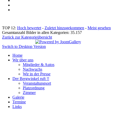
TOP 12:
Hoch bewertet
-
Zuletzt hinzugekommen
-
Meist gesehen
Gesamtanzahl Bilder in allen Kategorien: 35.157
Zurück zur Kategorieübersicht
Switch to Desktop Version
Home
Wir über uns
Mitglieder & Autos
Nachwuchs
Wir in der Presse
Der Bergwinkel ruft !!
Veranstaltungsort
Platzordnung
Zimmer
Galerie
Termine
Links