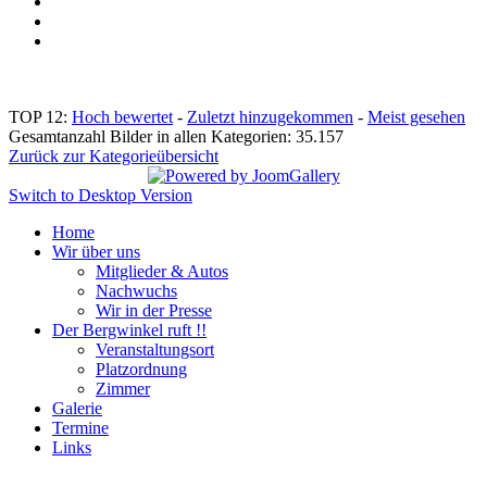
TOP 12:
Hoch bewertet
-
Zuletzt hinzugekommen
-
Meist gesehen
Gesamtanzahl Bilder in allen Kategorien: 35.157
Zurück zur Kategorieübersicht
Switch to Desktop Version
Home
Wir über uns
Mitglieder & Autos
Nachwuchs
Wir in der Presse
Der Bergwinkel ruft !!
Veranstaltungsort
Platzordnung
Zimmer
Galerie
Termine
Links