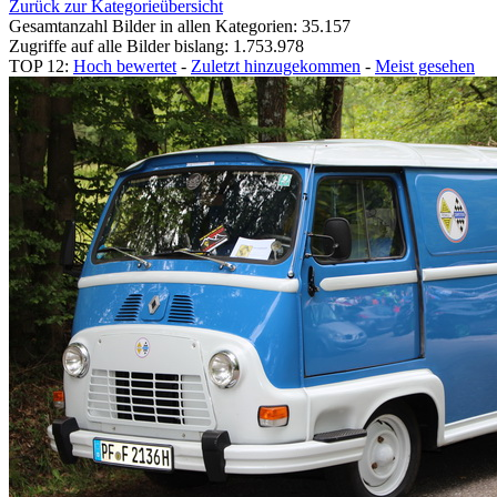
Zurück zur Kategorieübersicht
Gesamtanzahl Bilder in allen Kategorien: 35.157
Zugriffe auf alle Bilder bislang: 1.753.978
TOP 12:
Hoch bewertet
-
Zuletzt hinzugekommen
-
Meist gesehen