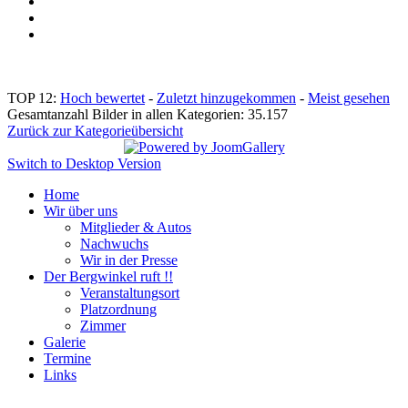
TOP 12:
Hoch bewertet
-
Zuletzt hinzugekommen
-
Meist gesehen
Gesamtanzahl Bilder in allen Kategorien: 35.157
Zurück zur Kategorieübersicht
Switch to Desktop Version
Home
Wir über uns
Mitglieder & Autos
Nachwuchs
Wir in der Presse
Der Bergwinkel ruft !!
Veranstaltungsort
Platzordnung
Zimmer
Galerie
Termine
Links