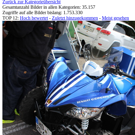
Zurück zur Kategorieübersicht
Gesamtanzahl Bilder in allen Kategorien: 35.157
Zugriffe auf alle Bilder bislang: 1.753.330
TOP 12:
Hoch bewertet
-
Zuletzt hinzugekommen
-
Meist gesehen