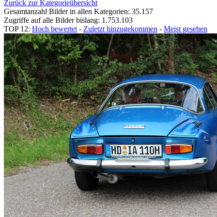
Zurück zur Kategorieübersicht
Gesamtanzahl Bilder in allen Kategorien: 35.157
Zugriffe auf alle Bilder bislang: 1.753.103
TOP 12:
Hoch bewertet
-
Zuletzt hinzugekommen
-
Meist gesehen