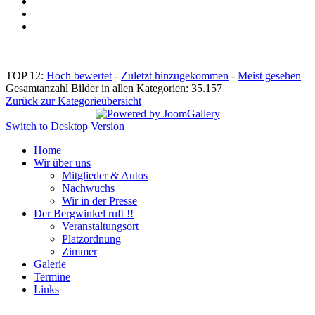
TOP 12:
Hoch bewertet
-
Zuletzt hinzugekommen
-
Meist gesehen
Gesamtanzahl Bilder in allen Kategorien: 35.157
Zurück zur Kategorieübersicht
Switch to Desktop Version
Home
Wir über uns
Mitglieder & Autos
Nachwuchs
Wir in der Presse
Der Bergwinkel ruft !!
Veranstaltungsort
Platzordnung
Zimmer
Galerie
Termine
Links