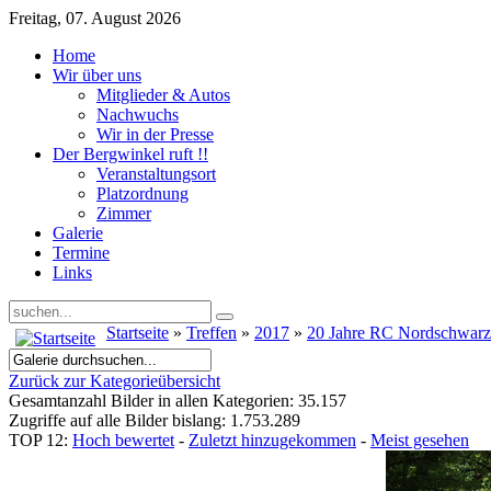
Freitag, 07. August 2026
Home
Wir über uns
Mitglieder & Autos
Nachwuchs
Wir in der Presse
Der Bergwinkel ruft !!
Veranstaltungsort
Platzordnung
Zimmer
Galerie
Termine
Links
Startseite
»
Treffen
»
2017
»
20 Jahre RC Nordschwar
Zurück zur Kategorieübersicht
Gesamtanzahl Bilder in allen Kategorien: 35.157
Zugriffe auf alle Bilder bislang: 1.753.289
TOP 12:
Hoch bewertet
-
Zuletzt hinzugekommen
-
Meist gesehen