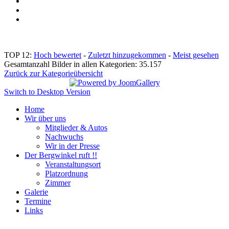
TOP 12:
Hoch bewertet
-
Zuletzt hinzugekommen
-
Meist gesehen
Gesamtanzahl Bilder in allen Kategorien: 35.157
Zurück zur Kategorieübersicht
Switch to Desktop Version
Home
Wir über uns
Mitglieder & Autos
Nachwuchs
Wir in der Presse
Der Bergwinkel ruft !!
Veranstaltungsort
Platzordnung
Zimmer
Galerie
Termine
Links