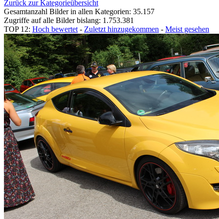
Zurück zur Kategorieübersicht
Gesamtanzahl Bilder in allen Kategorien: 35.157
Zugriffe auf alle Bilder bislang: 1.753.381
TOP 12:
Hoch bewertet
-
Zuletzt hinzugekommen
-
Meist gesehen