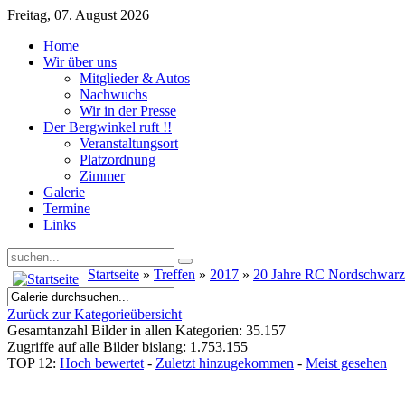
Freitag, 07. August 2026
Home
Wir über uns
Mitglieder & Autos
Nachwuchs
Wir in der Presse
Der Bergwinkel ruft !!
Veranstaltungsort
Platzordnung
Zimmer
Galerie
Termine
Links
Startseite
»
Treffen
»
2017
»
20 Jahre RC Nordschwar
Zurück zur Kategorieübersicht
Gesamtanzahl Bilder in allen Kategorien: 35.157
Zugriffe auf alle Bilder bislang: 1.753.155
TOP 12:
Hoch bewertet
-
Zuletzt hinzugekommen
-
Meist gesehen