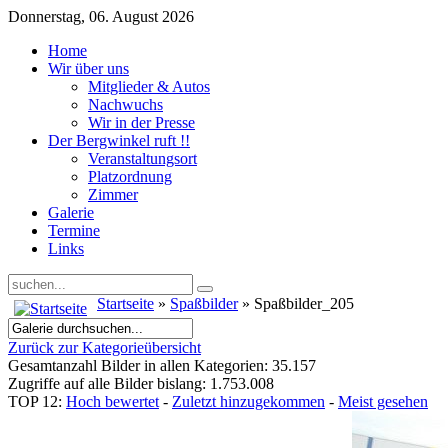
Donnerstag, 06. August 2026
Home
Wir über uns
Mitglieder & Autos
Nachwuchs
Wir in der Presse
Der Bergwinkel ruft !!
Veranstaltungsort
Platzordnung
Zimmer
Galerie
Termine
Links
Startseite
»
Spaßbilder
» Spaßbilder_205
Zurück zur Kategorieübersicht
Gesamtanzahl Bilder in allen Kategorien: 35.157
Zugriffe auf alle Bilder bislang: 1.753.008
TOP 12:
Hoch bewertet
-
Zuletzt hinzugekommen
-
Meist gesehen