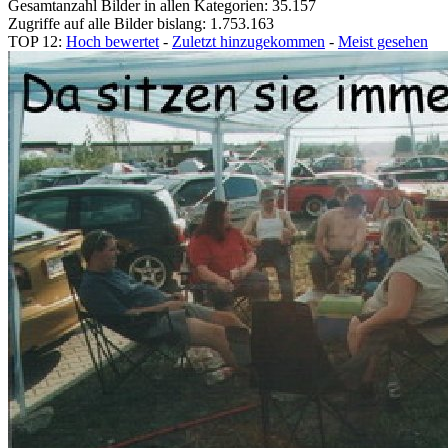
Gesamtanzahl Bilder in allen Kategorien: 35.157
Zugriffe auf alle Bilder bislang: 1.753.163
TOP 12:
Hoch bewertet
-
Zuletzt hinzugekommen
-
Meist gesehen