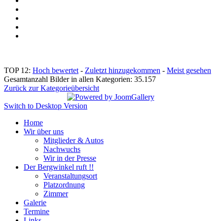
TOP 12:
Hoch bewertet
-
Zuletzt hinzugekommen
-
Meist gesehen
Gesamtanzahl Bilder in allen Kategorien: 35.157
Zurück zur Kategorieübersicht
Switch to Desktop Version
Home
Wir über uns
Mitglieder & Autos
Nachwuchs
Wir in der Presse
Der Bergwinkel ruft !!
Veranstaltungsort
Platzordnung
Zimmer
Galerie
Termine
Links