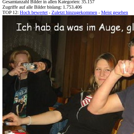
Gesamtanzahl Bilder in allen Kategorien: 35.157
Zugriffe auf alle Bilder bislang: 1.753.406
TOP 12:
Hoch bewertet
-
Zuletzt hinzugekommen
-
Meist gesehen