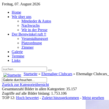
Freitag, 07. August 2026
Home
Wir über uns
Mitglieder & Autos
Nachwuchs
Wir in der Presse
Der Bergwinkel ruft !!
Veranstaltungsort
Platzordnung
Zimmer
Galerie
Termine
Links
Startseite
»
Ehemalige Clubcars
» Ehemalige Clubcars
Zurück zur Kategorieübersicht
Gesamtanzahl Bilder in allen Kategorien: 35.157
Zugriffe auf alle Bilder bislang: 1.753.106
TOP 12:
Hoch bewertet
-
Zuletzt hinzugekommen
-
Meist gesehen