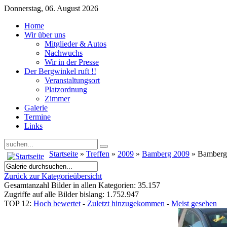
Donnerstag, 06. August 2026
Home
Wir über uns
Mitglieder & Autos
Nachwuchs
Wir in der Presse
Der Bergwinkel ruft !!
Veranstaltungsort
Platzordnung
Zimmer
Galerie
Termine
Links
Startseite
»
Treffen
»
2009
»
Bamberg 2009
» Bamberg
Zurück zur Kategorieübersicht
Gesamtanzahl Bilder in allen Kategorien: 35.157
Zugriffe auf alle Bilder bislang: 1.752.947
TOP 12:
Hoch bewertet
-
Zuletzt hinzugekommen
-
Meist gesehen