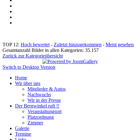
TOP 12:
Hoch bewertet
-
Zuletzt hinzugekommen
-
Meist gesehen
Gesamtanzahl Bilder in allen Kategorien: 35.157
Zurück zur Kategorieübersicht
Switch to Desktop Version
Home
Wir über uns
Mitglieder & Autos
Nachwuchs
Wir in der Presse
Der Bergwinkel ruft !!
Veranstaltungsort
Platzordnung
Zimmer
Galerie
Termine
Links