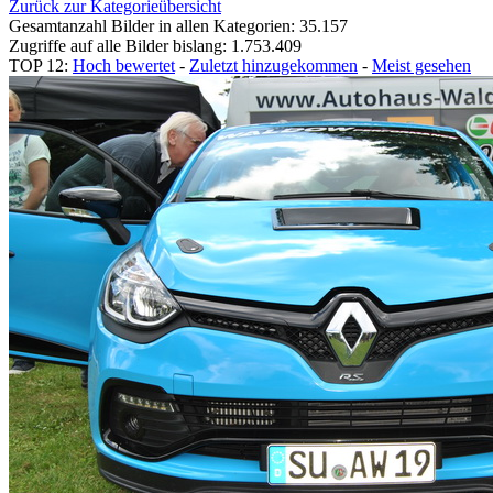
Zurück zur Kategorieübersicht
Gesamtanzahl Bilder in allen Kategorien: 35.157
Zugriffe auf alle Bilder bislang: 1.753.409
TOP 12:
Hoch bewertet
-
Zuletzt hinzugekommen
-
Meist gesehen